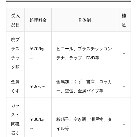
受入
補
処理料金
具体例
品目
足
廃プ
ラス
￥70/㎏
ビニール、プラスチックコン
–
チッ
～
テナ、ラップ、DVD等
ク類
金属
金属加工くず、書庫、ロッカ
￥0/㎏～
–
くず
ー、空缶、金属パイプ等
ガラ
ス・
￥30/㎏
板硝子、空き瓶、瀬戸物、タ
陶磁
–
～
イル等
器く