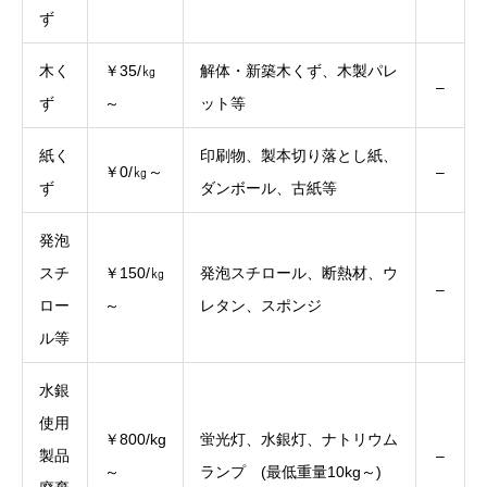
ず
木く
￥35/㎏
解体・新築木くず、木製パレ
–
ず
～
ット等
紙く
印刷物、製本切り落とし紙、
￥0/㎏～
–
ず
ダンボール、古紙等
発泡
スチ
￥150/㎏
発泡スチロール、断熱材、ウ
–
ロー
～
レタン、スポンジ
ル等
水銀
使用
￥800/kg
蛍光灯、水銀灯、ナトリウム
製品
–
～
ランプ (最低重量10kg～)